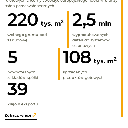
roletowych chcemy stworzyć europejskiego lidera w branży
osłon przeciwsłonecznych.
220
2,5
2
tys. m
mln
wolnego gruntu pod
wyprodukowanych
zabudowę
detali do systemów
osłonowych
5
108
2
tys. m
nowoczesnych
sprzedanych
zakładów spółki
produktów gotowych
39
krajów eksportu
Zobacz więcej
Zo