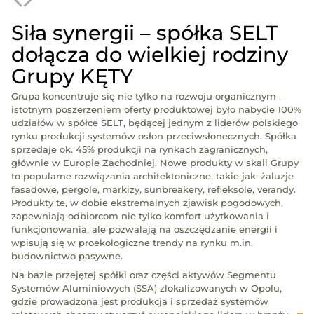
Siła synergii – spółka SELT
dołącza do wielkiej rodziny
Grupy KĘTY
Dy
in
Grupa koncentruje się nie tylko na rozwoju organicznym –
rz
istotnym poszerzeniem oferty produktowej było nabycie 100%
To
udziałów w spółce SELT, będącej jednym z liderów polskiego
gł
rynku produkcji systemów osłon przeciwsłonecznych. Spółka
pr
sprzedaje ok. 45% produkcji na rynkach zagranicznych,
Se
głównie w Europie Zachodniej. Nowe produkty w skali Grupy
ob
to popularne rozwiązania architektoniczne, takie jak: żaluzje
wy
fasadowe, pergole, markizy, sunbreakery, refleksole, verandy.
ok
Produkty te, w dobie ekstremalnych zjawisk pogodowych,
na
zapewniają odbiorcom nie tylko komfort użytkowania i
dz
funkcjonowania, ale pozwalają na oszczędzanie energii i
pr
wpisują się w proekologiczne trendy na rynku m.in.
Sy
budownictwo pasywne.
Zł
ur
Na bazie przejętej spółki oraz części aktywów Segmentu
zw
Systemów Aluminiowych (SSA) zlokalizowanych w Opolu,
ar
gdzie prowadzona jest produkcja i sprzedaż systemów