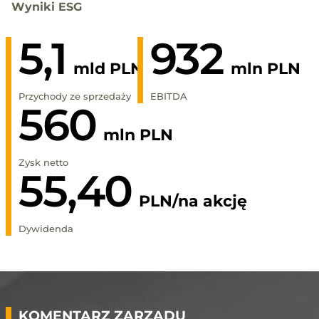
Wyniki ESG
5,1
932
mld PLN
mln PLN
Przychody ze sprzedaży
EBITDA
560
mln PLN
Zysk netto
55,40
PLN/na akcję
Dywidenda
KOMENTARZ ZARZĄDU