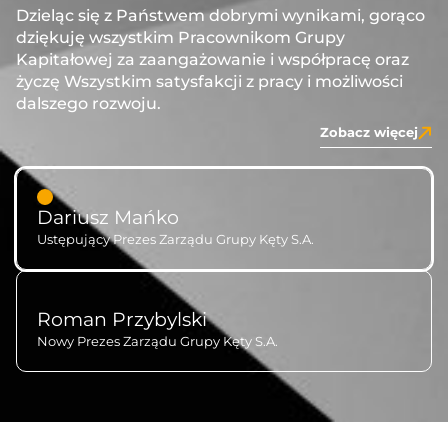
Dzieląc się z Państwem dobrymi wynikami, gorąco
dziękuję wszystkim Pracownikom Grupy
Kapitałowej za zaangażowanie i współpracę oraz
życzę Wszystkim satysfakcji z pracy i możliwości
dalszego rozwoju.
Zobacz więcej
Dariusz Mańko
Ustępujący Prezes Zarządu Grupy Kęty S.A.
Roman Przybylski
Nowy Prezes Zarządu Grupy Kęty S.A.