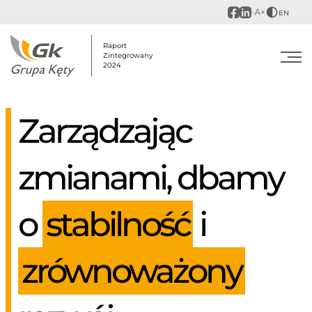
EN
Raport
Zintegrowany
2024
Zarządzając
zmianami, dbamy
o
stabilność
i
zrównoważony